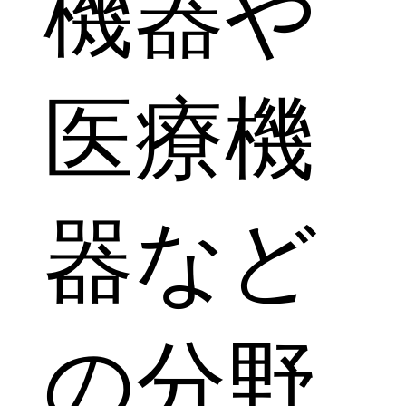
機器や
医療機
器など
の分野