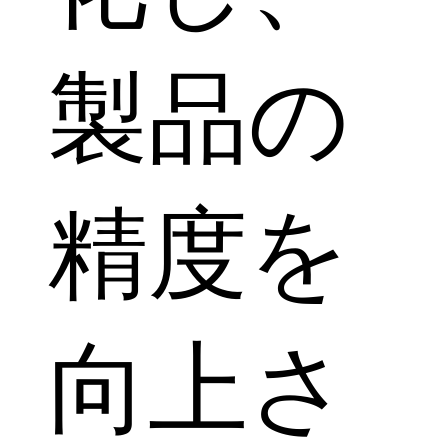
製品の
精度を
向上さ