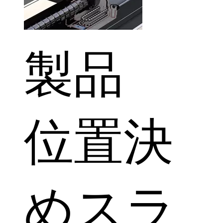
製品
位置決
めスラ