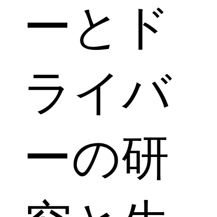
ーとド
ライバ
ーの研