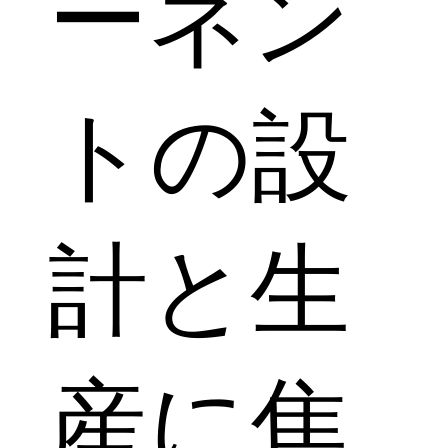
ーネン
トの設
計と生
産に焦