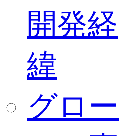
開発経
緯
グロー