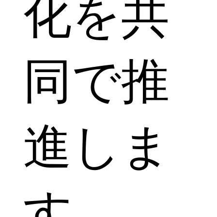
化を共
同で推
進しま
す。