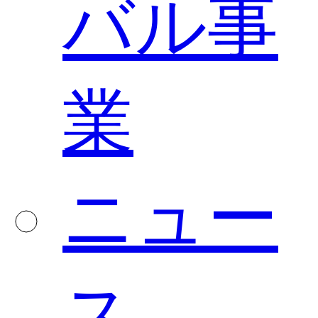
バル事
業
ニュー
ス