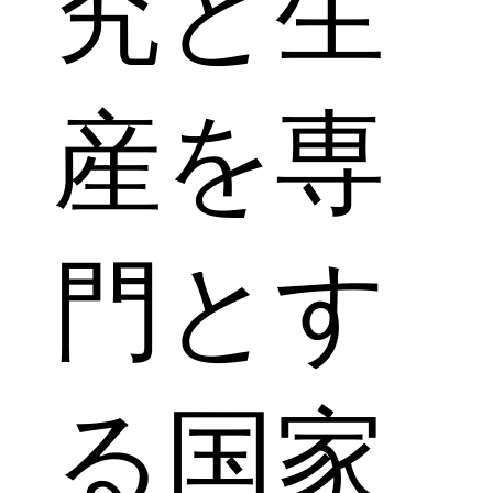
究と生
産を専
門とす
る国家