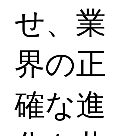
せ、業
界の正
確な進