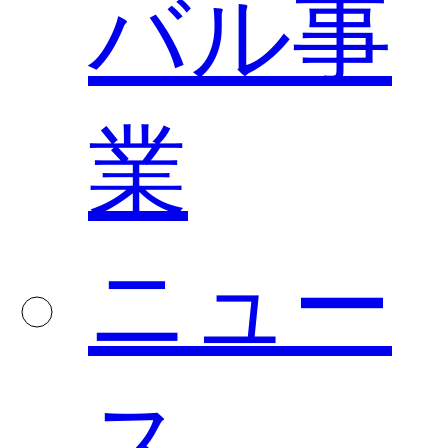
バル事
業
ニュー
ス