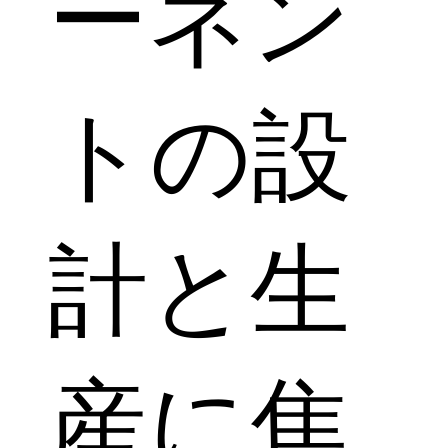
ーネン
トの設
計と生
産に焦