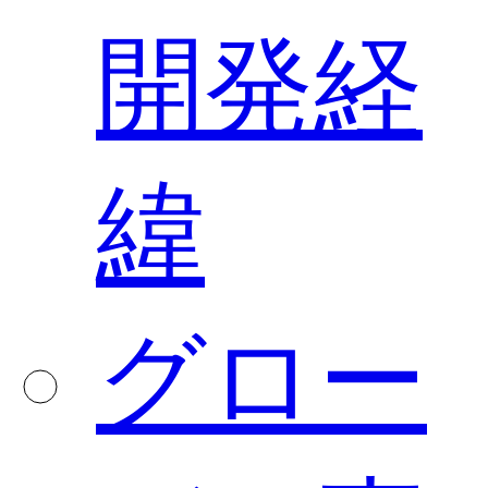
開発経
緯
グロー