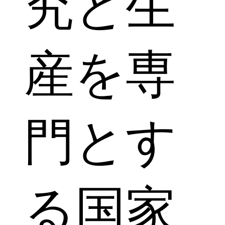
究と生
産を専
門とす
る国家