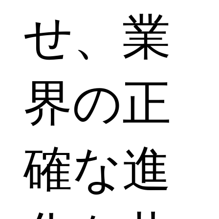
せ、業
界の正
確な進