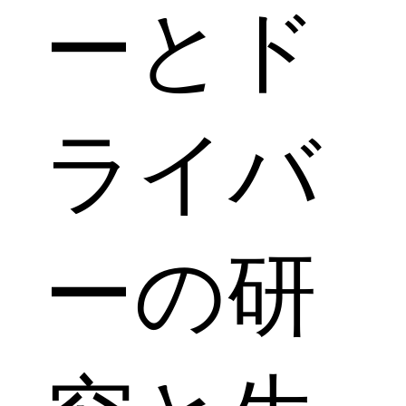
ーとド
ライバ
ーの研