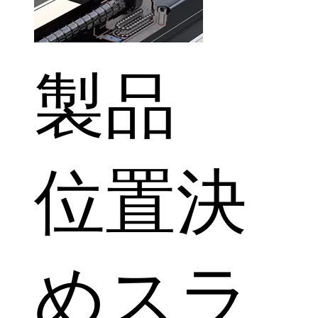
製品
位置決
めスラ