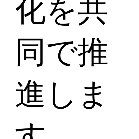
化を共
同で推
進しま
す。