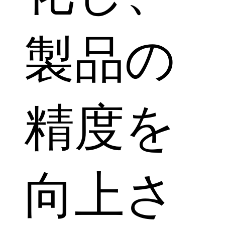
製品の
精度を
向上さ