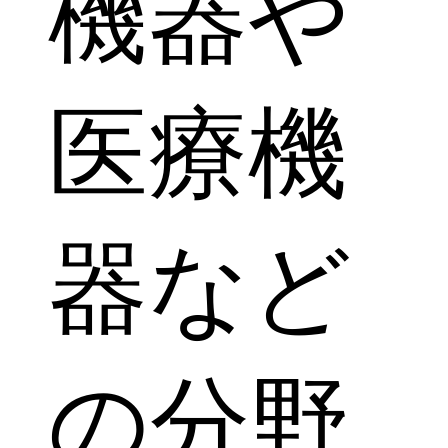
機器や
医療機
器など
の分野