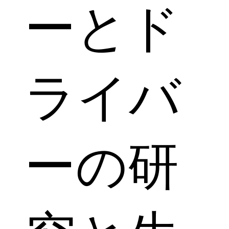
ーとド
ライバ
ーの研