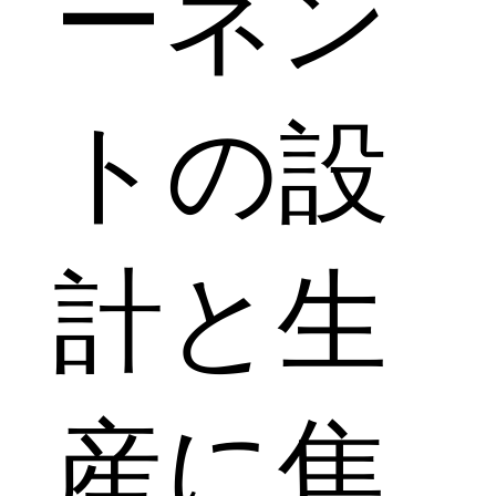
ーネン
トの設
計と生
産に焦