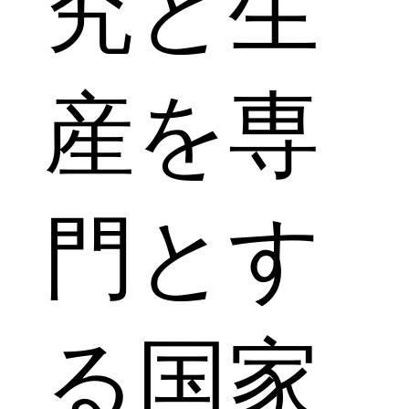
究と生
産を専
門とす
る国家