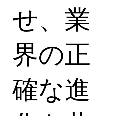
せ、業
界の正
確な進