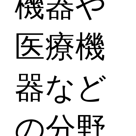
機器や
医療機
器など
の分野