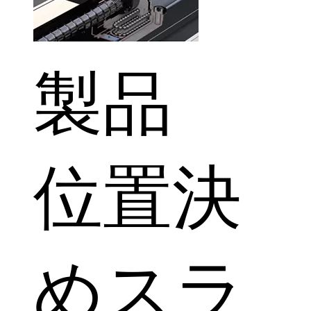
製品
位置決
めスラ