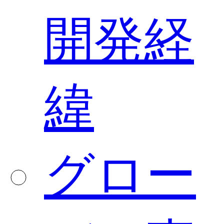
開発経
緯
グロー