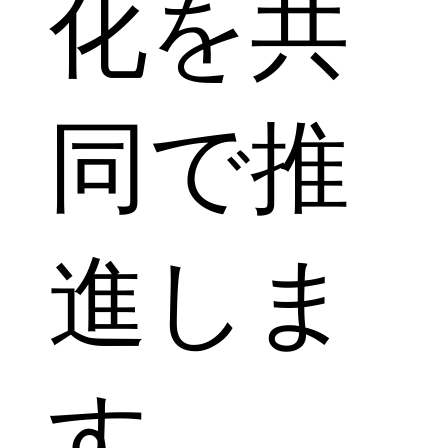
化を共
同で推
進しま
す。