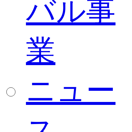
バル事
業
ニュー
ス