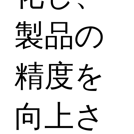
製品の
精度を
向上さ