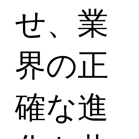
せ、業
界の正
確な進