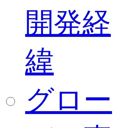
開発経
緯
グロー