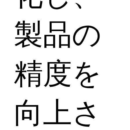
製品の
精度を
向上さ