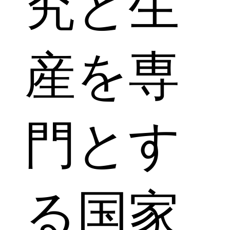
究と生
産を専
門とす
る国家