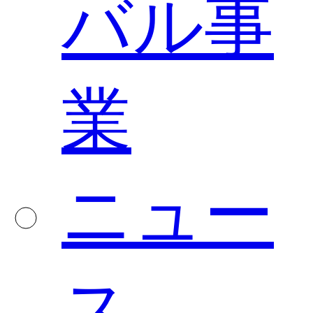
バル事
業
ニュー
ス