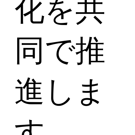
化を共
同で推
進しま
す。