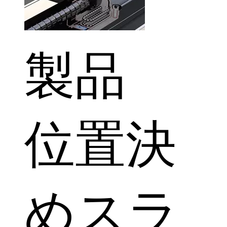
製品
位置決
めスラ