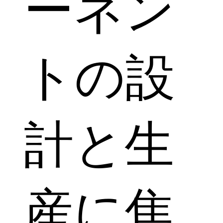
ーネン
トの設
計と生
産に焦