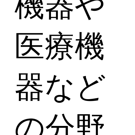
機器や
医療機
器など
の分野