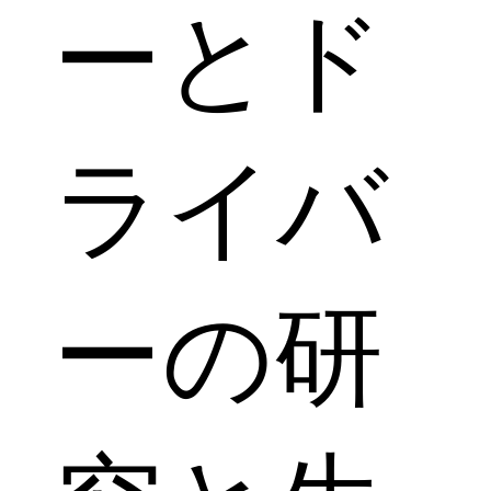
ーとド
ライバ
ーの研