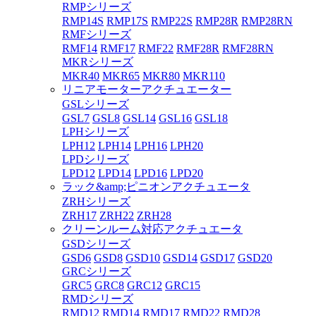
RMPシリーズ
RMP14S
RMP17S
RMP22S
RMP28R
RMP28RN
RMFシリーズ
RMF14
RMF17
RMF22
RMF28R
RMF28RN
MKRシリーズ
MKR40
MKR65
MKR80
MKR110
リニアモーターアクチュエーター
GSLシリーズ
GSL7
GSL8
GSL14
GSL16
GSL18
LPHシリーズ
LPH12
LPH14
LPH16
LPH20
LPDシリーズ
LPD12
LPD14
LPD16
LPD20
ラック&amp;ピニオンアクチュエータ
ZRHシリーズ
ZRH17
ZRH22
ZRH28
クリーンルーム対応アクチュエータ
GSDシリーズ
GSD6
GSD8
GSD10
GSD14
GSD17
GSD20
GRCシリーズ
GRC5
GRC8
GRC12
GRC15
RMDシリーズ
RMD12
RMD14
RMD17
RMD22
RMD28