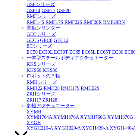
GSFシリーズ
GSF14
GSF17
GSF20
RMFシリーズ
RMF14S
RMF17S
RMF22S
RMF28R
RMF28RN
電動シリンダー
GECシリーズ
GEC5
GEC8
GEC12
ECシリーズ
EC50
EC50L
EC50T
EC65
EC65L
EC65T
EC80
EC8
一体型スチールボディアクチュエーター
KKSシリーズ
KKS60
KKS86
ロボットの 7 軸
RMHシリーズ
RMH22
RMH28
RMH17S
RMH22S
ZRHシリーズ
ZRH17
ZRH28
多軸アクチュエーター
XYMH
XYMH764A
XYMH876A
XYMH760G
XYMH870G
XYGH
XYGH210-A
XYGH320-A
XYGH430-A
XYGH440-