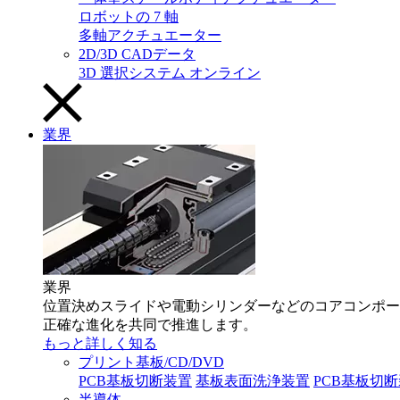
ロボットの 7 軸
多軸アクチュエーター
2D/3D CADデータ
3D 選択システム オンライン
業界
業界
位置決めスライドや電動シリンダーなどのコアコンポー
正確な進化を共同で推進します。
もっと詳しく知る
プリント基板/CD/DVD
PCB基板切断装置
基板表面洗浄装置
PCB基板切
半導体