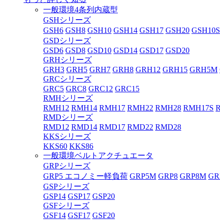
一般環境4条列内蔵型
GSHシリーズ
GSH6
GSH8
GSH10
GSH14
GSH17
GSH20
GSH1
GSDシリーズ
GSD6
GSD8
GSD10
GSD14
GSD17
GSD20
GRHシリーズ
GRH3
GRH5
GRH7
GRH8
GRH12
GRH15
GRH5M
GRCシリーズ
GRC5
GRC8
GRC12
GRC15
RMHシリーズ
RMH12
RMH14
RMH17
RMH22
RMH28
RMH17S
RMDシリーズ
RMD12
RMD14
RMD17
RMD22
RMD28
KKSシリーズ
KKS60
KKS86
一般環境ベルトアクチュエータ
GRPシリーズ
GRP5 エコノミー軽負荷
GRP5M
GRP8
GRP8M
GR
GSPシリーズ
GSP14
GSP17
GSP20
GSFシリーズ
GSF14
GSF17
GSF20