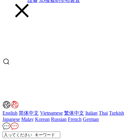
設備
3D接着剤塗布装置
English
简体中文
Vietnamese
繁体中文
Italian
Thai
Turkish
Japanese
Malay
Korean
Russian
French
German