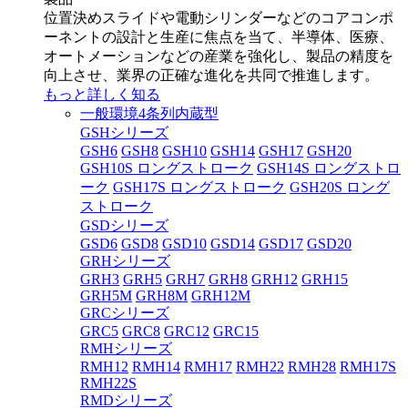
位置決めスライドや電動シリンダーなどのコアコンポ
ーネントの設計と生産に焦点を当て、半導体、医療、
オートメーションなどの産業を強化し、製品の精度を
向上させ、業界の正確な進化を共同で推進します。
もっと詳しく知る
一般環境4条列内蔵型
GSHシリーズ
GSH6
GSH8
GSH10
GSH14
GSH17
GSH20
GSH10S ロングストローク
GSH14S ロングストロ
ーク
GSH17S ロングストローク
GSH20S ロング
ストローク
GSDシリーズ
GSD6
GSD8
GSD10
GSD14
GSD17
GSD20
GRHシリーズ
GRH3
GRH5
GRH7
GRH8
GRH12
GRH15
GRH5M
GRH8M
GRH12M
GRCシリーズ
GRC5
GRC8
GRC12
GRC15
RMHシリーズ
RMH12
RMH14
RMH17
RMH22
RMH28
RMH17S
RMH22S
RMDシリーズ