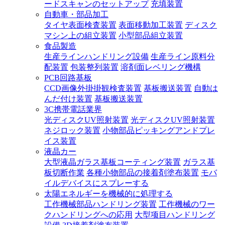
ードスキャンのセットアップ
充填装置
自動車・部品加工
タイヤ表面検査装置
表面移動加工装置
ディスク
マシン上の組立装置
小型部品組立装置
食品製造
生産ラインハンドリング設備
生産ライン原料分
配装置
包装整列装置
溶剤面レベリング機構
PCB回路基板
CCD画像外掛掛観検査装置
基板搬送装置
自動は
んだ付け装置
基板搬送装置
3C携帯電話業界
光ディスクUV照射装置
光ディスクUV照射装置
ネジロック装置
小物部品ピッキングアンドプレ
イス装置
液晶カー
大型液晶ガラス基板コーティング装置
ガラス基
板切断作業
各種小物部品の接着剤塗布装置
モバ
イルデバイスにスプレーする
太陽エネルギーを機械的に処理する
工作機械部品ハンドリング装置
工作機械のワー
クハンドリングへの応用
大型项目ハンドリング