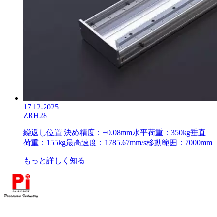
17.12-2025
ZRH28
繰返し位置 決め精度：±0.08mm
水平荷重：350kg
垂直
荷重：155kg
最高速度：1785.67mm/s
移動範囲：7000mm
もっと詳しく知る