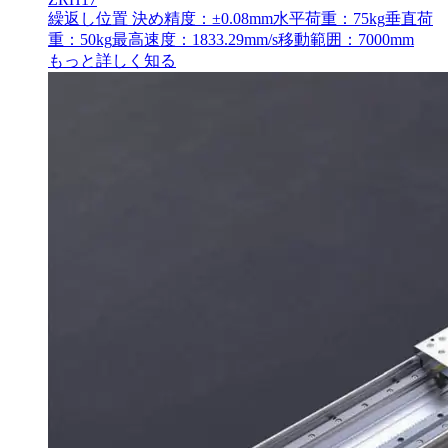
繰返し位置 決め精度：±0.08mm
水平荷重：75kg
垂直荷
重：50kg
最高速度：1833.29mm/s
移動範囲：7000mm
もっと詳しく知る