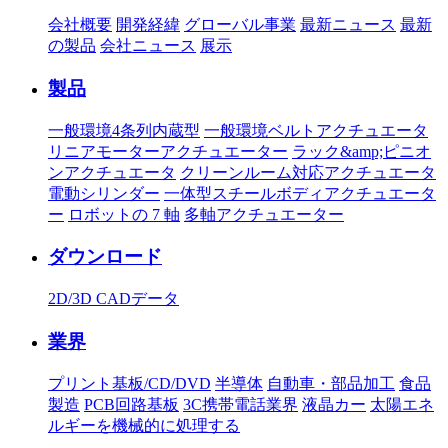
会社概要
開発経緯
グローバル事業
最新ニュース
最新
の製品
会社ニュース
展示
製品
一般環境4条列内蔵型
一般環境ベルトアクチュエータ
リニアモーターアクチュエーター
ラック&amp;ピニオ
ンアクチュエータ
クリーンルーム対応アクチュエータ
電動シリンダー
一体型スチールボディアクチュエータ
ー
ロボットの 7 軸
多軸アクチュエーター
ダウンロード
2D/3D CADデータ
業界
プリント基板/CD/DVD
半導体
自動車・部品加工
食品
製造
PCB回路基板
3C携帯電話業界
液晶カー
太陽エネ
ルギーを機械的に処理する