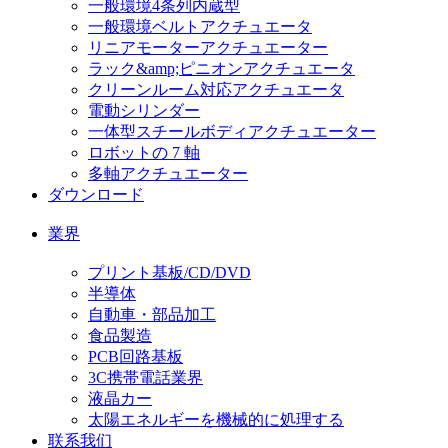
一般環境4条列内蔵型
一般環境ベルトアクチュエータ
リニアモーターアクチュエーター
ラック&amp;ピニオンアクチュエータ
クリーンルーム対応アクチュエータ
電動シリンダー
一体型スチールボディアクチュエーター
ロボットの 7 軸
多軸アクチュエーター
ダウンロード
業界
プリント基板/CD/DVD
半導体
自動車・部品加工
食品製造
PCB回路基板
3C携帯電話業界
液晶カー
太陽エネルギーを機械的に処理する
联系我们