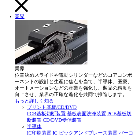
業界
業界
位置決めスライドや電動シリンダーなどのコアコンポ
ーネントの設計と生産に焦点を当て、半導体、医療、
オートメーションなどの産業を強化し、製品の精度を
向上させ、業界の正確な進化を共同で推進します。
もっと詳しく知る
プリント基板/CD/DVD
PCB基板切断装置
基板表面洗浄装置
PCB基板切
断装置
CD/DVD受信装置
半導体
IC印刷装置
IC ピックアンドプレース装置
バーコ