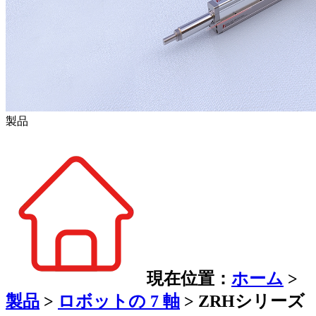
製品
現在位置：
ホーム
>
製品
>
ロボットの 7 軸
>
ZRHシリーズ