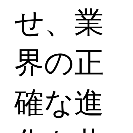
せ、業
界の正
確な進