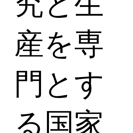
究と生
産を専
門とす
る国家