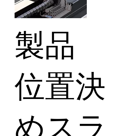
製品
位置決
めスラ