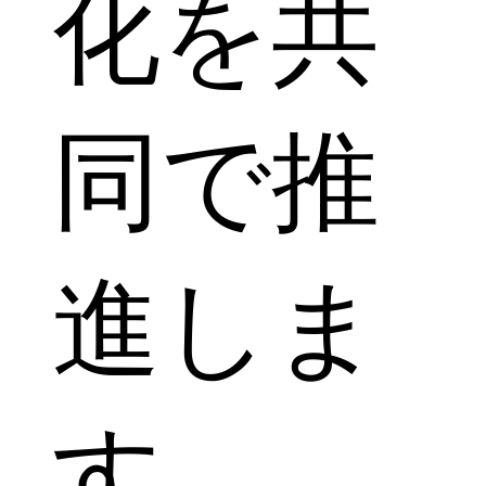
化を共
同で推
進しま
す。