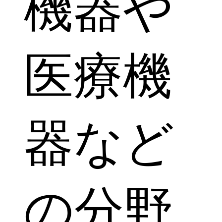
機器や
医療機
器など
の分野