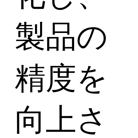
製品の
精度を
向上さ