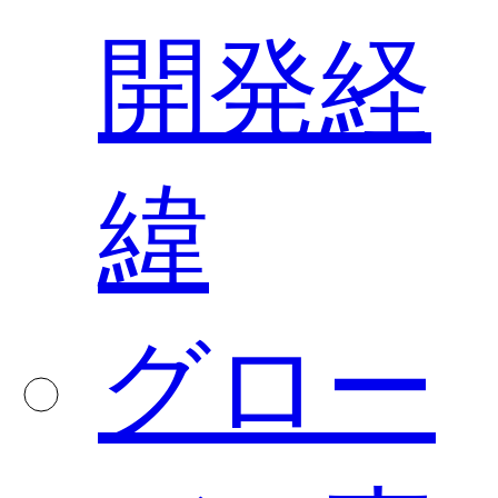
開発経
緯
グロー