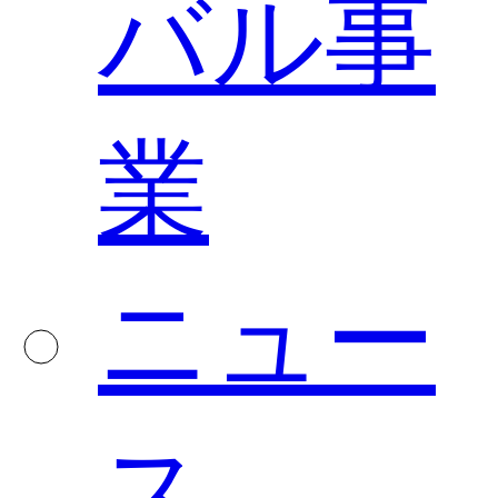
バル事
業
ニュー
ス