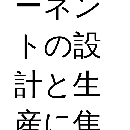
ーネン
トの設
計と生
産に焦