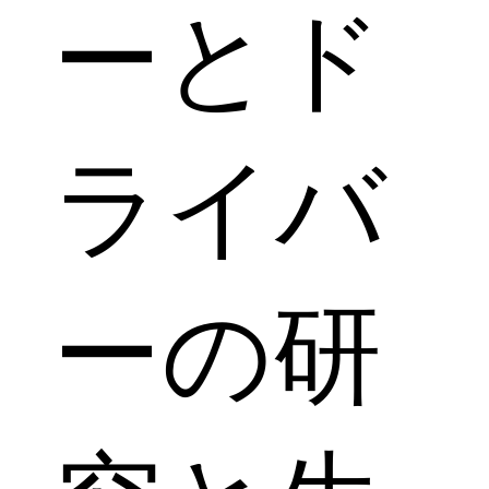
ーとド
ライバ
ーの研