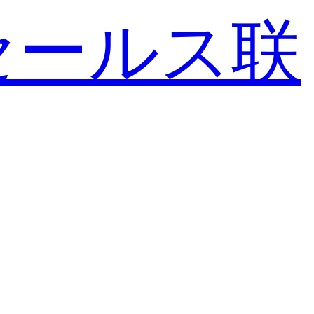
セールス
联