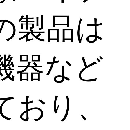
の製品は
機器など
ており、