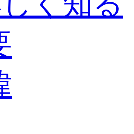
詳しく知る
要
緯