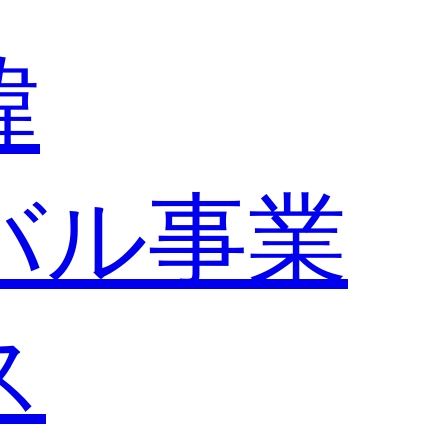
緯
バル事業
ス