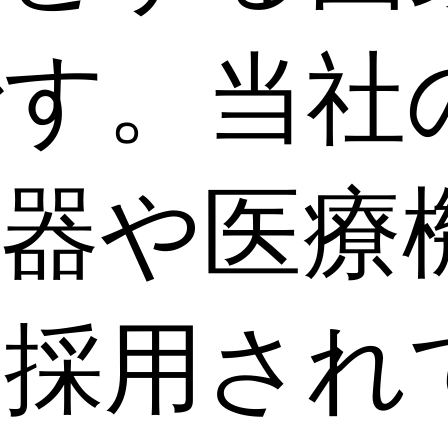
です。当社
機器や医療
に採用され