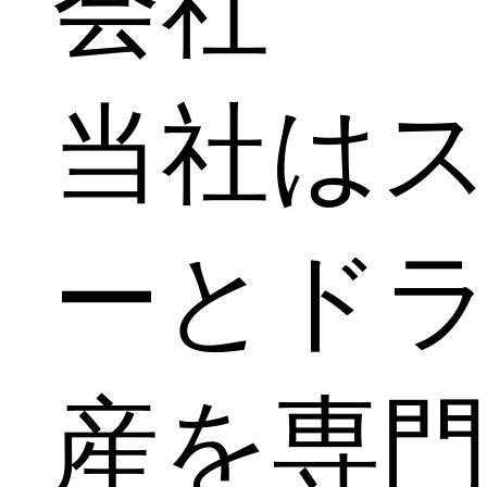
会社
当社は
ーとド
産を専