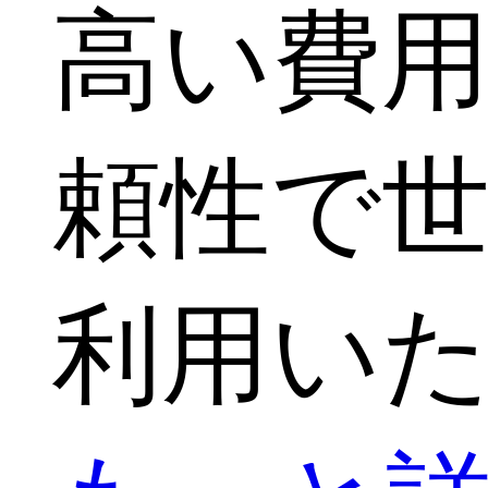
高い費
頼性で
利用い