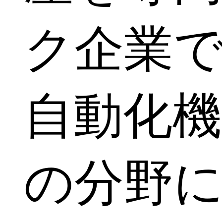
ク企業
自動化
の分野